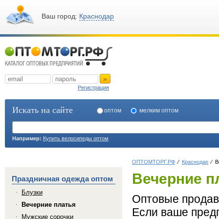
Ваш город:
Краснодар
»
Регистрация
Искать на сайте
оптом
мелким оптом
Например:
Купить велосипеды оптом
ОПТОМТОРГ.РФ
Краснодар
В
Вечерние п
Праздничная одежда оптом
Блузки
Оптовые продавц
Вечерние платья
Если ваше предп
Мужские сорочки