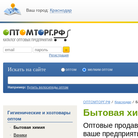
Ваш город:
Краснодар
»
Регистрация
Искать на сайте
оптом
мелким оптом
Например:
Купить велосипеды оптом
ОПТОМТОРГ.РФ
Краснодар
Б
Бытовая хи
Гигиенические и хозтовары
оптом
Оптовые продав
Бытовая химия
ваше предприяти
Веники