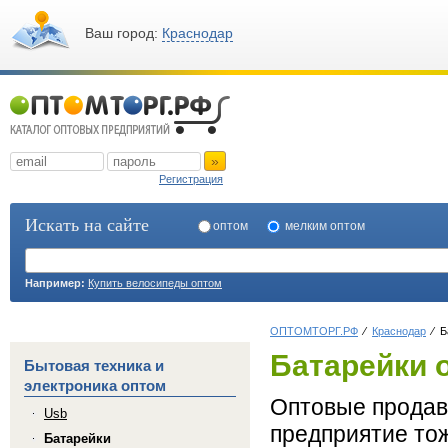
Ваш город:
Краснодар
»
Регистрация
Искать на сайте
оптом
мелким оптом
Например:
Купить велосипеды оптом
ОПТОМТОРГ.РФ
Краснодар
Б
Батарейки 
Бытовая техника и
электроника оптом
Оптовые продавц
Usb
предприятие тож
Батарейки