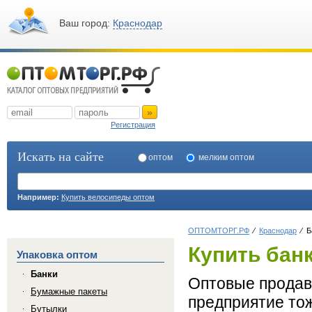
Ваш город:
Краснодар
»
Регистрация
Искать на сайте
оптом
мелким оптом
Например:
Купить велосипеды оптом
ОПТОМТОРГ.РФ
Краснодар
Б
Купить бан
Упаковка оптом
Банки
Оптовые продавц
Бумажные пакеты
предприятие тож
Бутылки