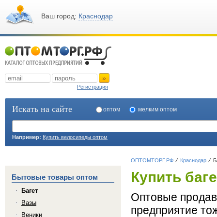
Ваш город:
Краснодар
»
Регистрация
Искать на сайте
оптом
мелким оптом
Например:
Купить велосипеды оптом
ОПТОМТОРГ.РФ
Краснодар
Б
Купить баг
Бытовые товары оптом
Багет
Оптовые продавц
Вазы
предприятие тож
Веники