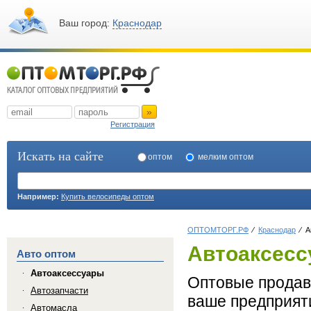
Ваш город:
Краснодар
»
Регистрация
Искать на сайте
оптом
мелким оптом
Например:
Купить велосипеды оптом
ОПТОМТОРГ.РФ
Краснодар
А
Автоаксесс
Авто оптом
Автоаксессуары
Оптовые продавц
Автозапчасти
ваше предприяти
Автомасла